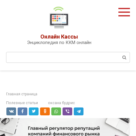
Перейти
к
контенту
Онлайн Кассы
Энциклопедия по ККМ онлайн
Поиск:
Главная страница
Полезные статьи
оксана будрис