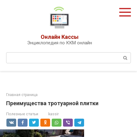
Перейти
к
контенту
Онлайн Кассы
Энциклопедия по ККМ онлайн
Поиск:
Главная страница
Преимущества тротуарной плитки
Полезные статьи
kassir