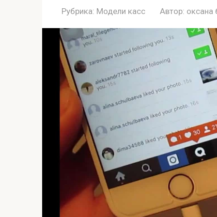
Рубрика:
Модели касс
Автор:
оксана 