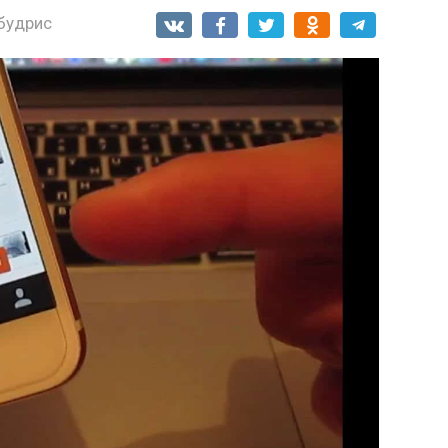
будрис