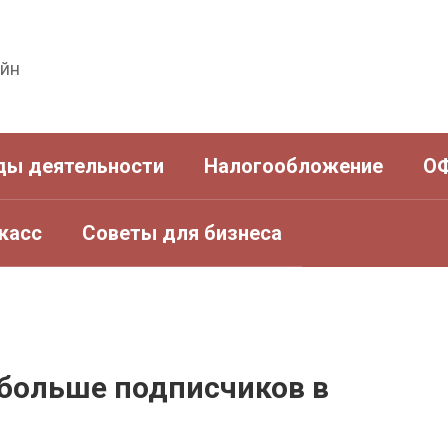
айн
ды деятельности
Налогообложение
О
касс
Советы для бизнеса
 больше подписчиков в