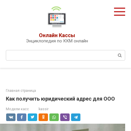
Перейти
к
контенту
Онлайн Кассы
Энциклопедия по ККМ онлайн
Поиск:
Главная страница
Как получить юридический адрес для ООО
Модели касс
kassir