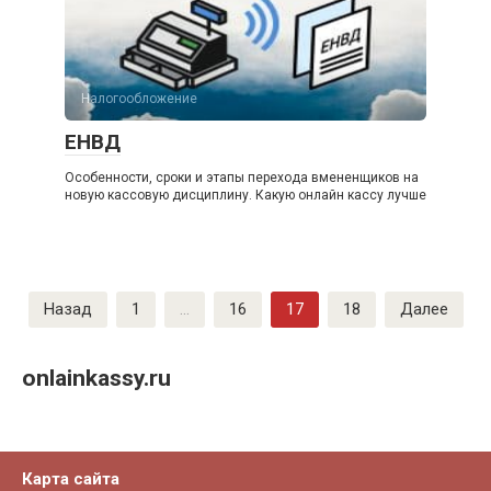
Налогообложение
ЕНВД
Особенности, сроки и этапы перехода вмененщиков на
новую кассовую дисциплину. Какую онлайн кассу лучше
Пагинация
Назад
1
…
16
17
18
Далее
записей
onlainkassy.ru
Карта сайта