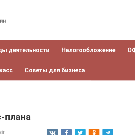
айн
ды деятельности
Налогообложение
О
касс
Советы для бизнеса
с-плана
sir