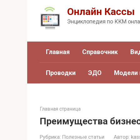
Перейти
Онлайн Кассы
к
Энциклопедия по ККМ онл
контенту
Главная
Справочник
Ви
Проводки
ЭДО
Модели 
Главная страница
Преимущества бизне
Рубрика:
Полезные статьи
Автор:
kas