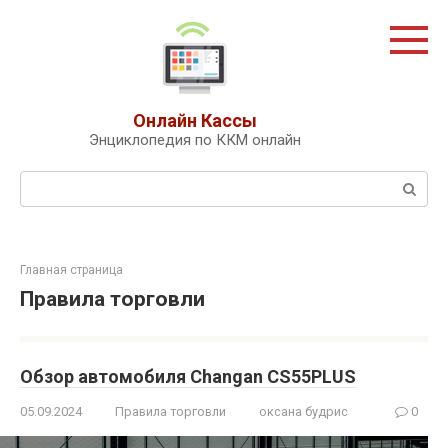
Перейти
к
контенту
Онлайн Кассы
Энциклопедия по ККМ онлайн
Поиск:
Главная страница
Правила торговли
Обзор автомобиля Changan CS55PLUS
05.09.2024
Правила торговли
оксана будрис
0