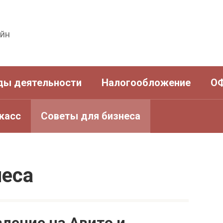
айн
ды деятельности
Налогообложение
О
касс
Советы для бизнеса
неса
ление на Авито и