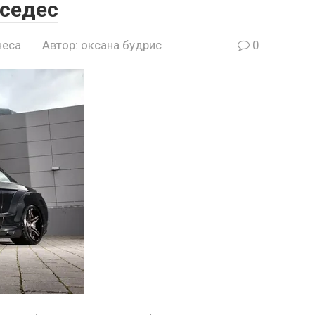
рседес
неса
Автор:
оксана будрис
0