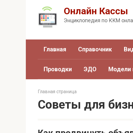
Перейти
Онлайн Кассы
к
Энциклопедия по ККМ онл
контенту
Главная
Справочник
Ви
Проводки
ЭДО
Модели 
Главная страница
Советы для биз
Как продвинуть объяв