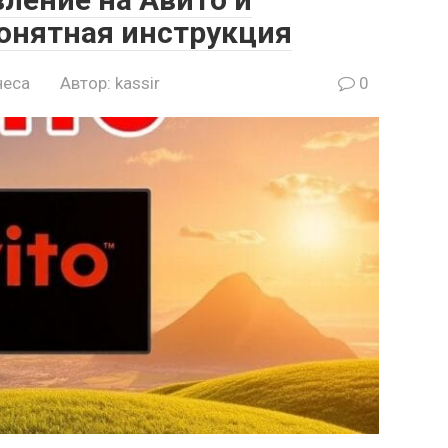
понятная инструкция
неса
Автор:
kassir
0