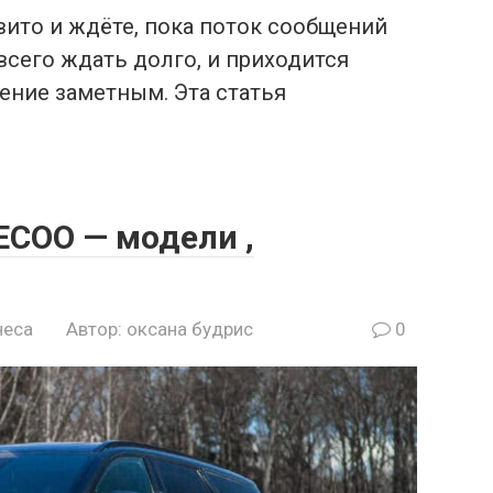
ито и ждёте, пока поток сообщений
всего ждать долго, и приходится
ление заметным. Эта статья
ECOO — модели ,
неса
Автор:
оксана будрис
0