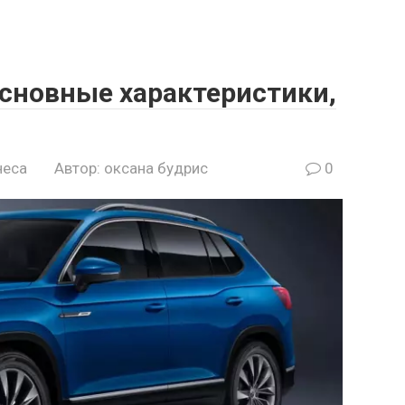
основные характеристики,
неса
Автор:
оксана будрис
0