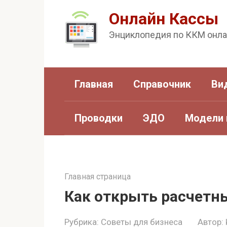
Перейти
Онлайн Кассы
к
Энциклопедия по ККМ онл
контенту
Главная
Справочник
Ви
Проводки
ЭДО
Модели 
Главная страница
Как открыть расчетн
Рубрика:
Советы для бизнеса
Автор: