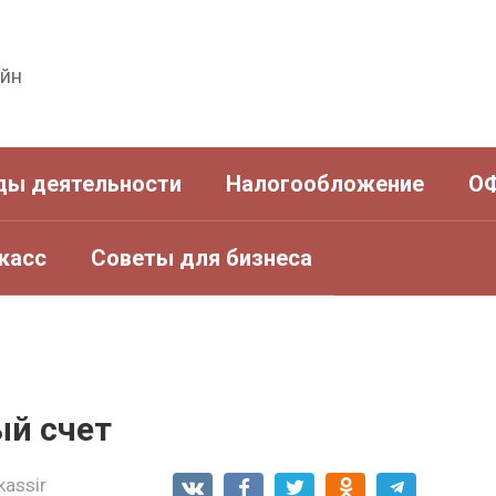
айн
ды деятельности
Налогообложение
О
касс
Советы для бизнеса
ый счет
kassir