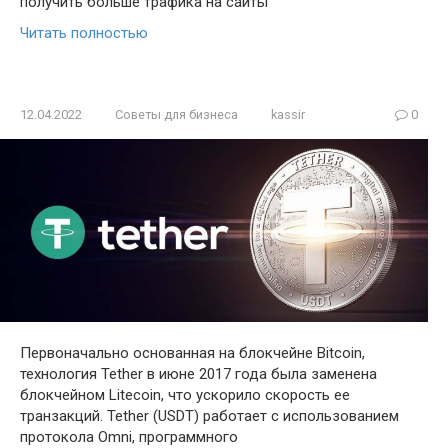
получить больше трафика на сайты
Читать полностью
12.04.2022
Советы для бизнеса
kassir
0
Первоначально основанная на блокчейне Bitcoin,
технология Tether в июне 2017 года была заменена
блокчейном Litecoin, что ускорило скорость ее
транзакций. Tether (USDТ) работает с использованием
протокола Omni, программного