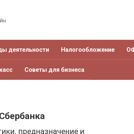
айн
ды деятельности
Налогообложение
О
касс
Советы для бизнеса
 Сбербанка
тики, предназначение и