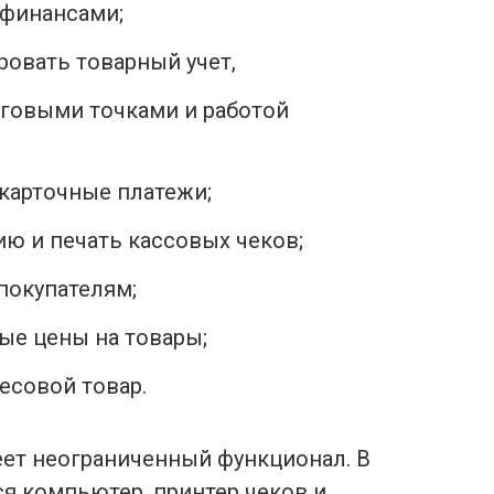
 финансами;
овать товарный учет,
рговыми точками и работой
карточные платежи;
ю и печать кассовых чеков;
покупателям;
ые цены на товары;
есовой товар.
еет неограниченный функционал. В
я компьютер, принтер чеков и