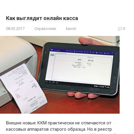
Как выглядит онлайн касса
08.03.2017
Справочник
kassir
0
Внешне новые ККМ практически не отличаются от
кассовых аппаратов старого образца. Но в реестр