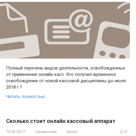
Полный перечень видов деятельности, освобожденных
от применения онлайн касс. Кто получил временное
освобождение от новой кассовой дисциплины до июля
2018 г.?
Читать полностью
Сколько стоит онлайн кассовый аппарат
10.03.2017
Справочник
kassir
0