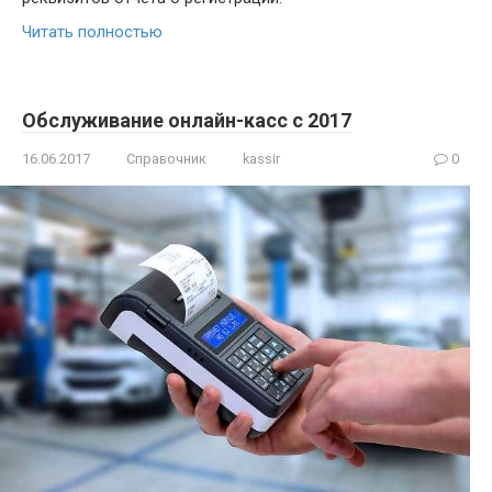
Читать полностью
Обслуживание онлайн-касс с 2017
16.06.2017
Справочник
kassir
0