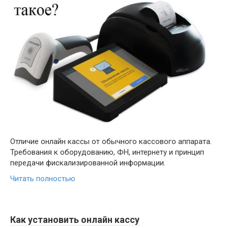
Отличие онлайн кассы от обычного кассового аппарата.
Требования к оборудованию, ФН, интернету и принцип
передачи фискализированной информации.
Читать полностью
Как установить онлайн кассу