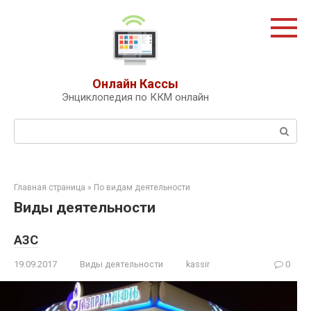
Перейти
к
контенту
Онлайн Кассы
Энциклопедия по ККМ онлайн
Поиск:
Главная страница
»
По видам деятельности
Виды деятельности
АЗС
19.09.2017
Виды деятельности
kassir
0